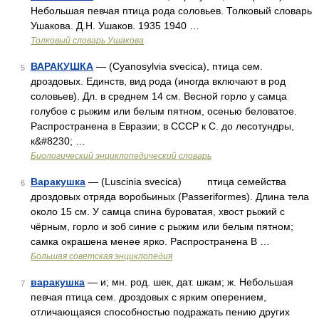
Небольшая певчая птица рода соловьев. Толковый словарь
Ушакова. Д.Н. Ушаков. 1935 1940 …
Толковый словарь Ушакова
ВАРАКУШКА
— (Cyanosylvia svecica), птица сем.
5
дроздовых. Единств, вид рода (иногда включают в род
соловьев). Дл. в среднем 14 см. Весной горло у самца
голубое с рыжим или белым пятном, осенью беловатое.
Распространена в Евразии; в СССР к С. до лесотундры,
к&#8230; …
Биологический энциклопедический словарь
Варакушка
— (Luscinia svecica) птица семейства
6
дроздовых отряда воробьиных (Passeriformes). Длина тела
около 15 см. У самца спина буроватая, хвост рыжий с
чёрным, горло и зоб синие с рыжим или белым пятном;
самка окрашена менее ярко. Распространена В …
Большая советская энциклопедия
варакушка
— и; мн. род. шек, дат. шкам; ж. Небольшая
7
певчая птица сем. дроздовых с ярким оперением,
отличающаяся способностью подражать пению других