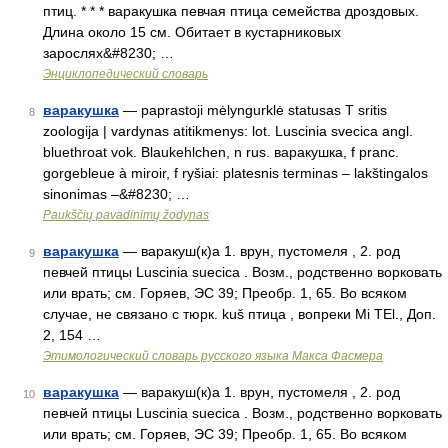
птиц. * * * варакушка певчая птица семейства дроздовых.
Длина около 15 см. Обитает в кустарниковых
зарослях&#8230; …
Энциклопедический словарь
варакушка
— paprastoji mėlyngurklė statusas T sritis
8
zoologija | vardynas atitikmenys: lot. Luscinia svecica angl.
bluethroat vok. Blaukehlchen, n rus. варакушка, f pranc.
gorgebleue à miroir, f ryšiai: platesnis terminas – lakštingalos
sinonimas –&#8230; …
Paukščių pavadinimų žodynas
варакушка
— варакуш(к)а 1. врун, пустомеля , 2. род
9
певчей птицы Luscinia suecica . Возм., родственно ворковать
или врать; см. Горяев, ЭС 39; Преобр. 1, 65. Во всяком
случае, не связано с тюрк. kuš птица , вопреки Mi TEl., Доп.
2, 154 …
Этимологический словарь русского языка Макса Фасмера
варакушка
— варакуш(к)а 1. врун, пустомеля , 2. род
10
певчей птицы Luscinia suecica . Возм., родственно ворковать
или врать; см. Горяев, ЭС 39; Преобр. 1, 65. Во всяком