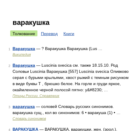
варакушка
Толкование
Перевод
Книги
Варакушка
— ? Варакушка Варакушка (Lus …
1
Википедия
Варакушка
— Luscinia svecica см. также 18.15.10. Род
2
Соловьи Luscinia Варакушка [557] Luscinia svecica Оливково
серая с бурыми крыльями, хвост рыжий с темным рисунком
в виде буквы Т , брюшко белое. На горле и груди яркое,
окаймленное черной полосой пятно: у&#8230; …
Птицы России. Справочник
варакушка
— соловей Словарь русских синонимов.
3
варакушка сущ., кол во синонимов: 6 • варакуша (1) • …
Словарь синонимов
ВАРАКУШКА
— ВАРАКУШКА, варакушки, жен. (зоол.).
4