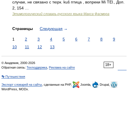
случае, не связано с тюрк. kuš птица , вопреки Mi TEl., Доп.
2, 154 …
Этимологический словарь русского языка Макса Фасмера
Страницы
Следующая
→
1
2
3
4
5
6
7
8
9
10
11
12
13
© Академик, 2000-2026
18+
Обратная связь:
Техподдержка
,
Реклама на сайте
👣 Путешествия
Экспорт словарей на сайты
, сделанные на PHP,
Joomla,
Drupal,
WordPress, MODx.